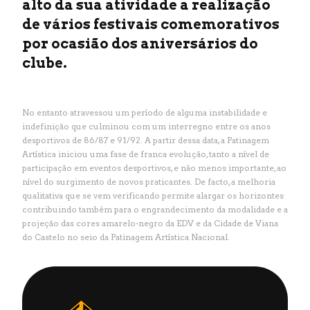
alto da sua atividade a realização
de vários festivais comemorativos
por ocasião dos aniversários do
clube.
No entanto atravessou um período de alguma instabilidade e
indefinição que culminou com um interregno entre os anos
desportivos de 86/87 e 91/92. A partir dessa data, a Patinagem
Artística iniciou uma fase de franca evolução, tanto a nível de
participação em eventos desportivos, e não menos importante, ao
nível do surgimento de novos praticantes. De facto, a melhoria
qualitativa que se vem verificando permite alargar os horizontes
contribuindo também para o engrandecimento da modalidade e a
projeção das cores amarelo-negro da EDV e da Cidade de Viana
do Castelo no seio da Patinagem Artística Nacional.