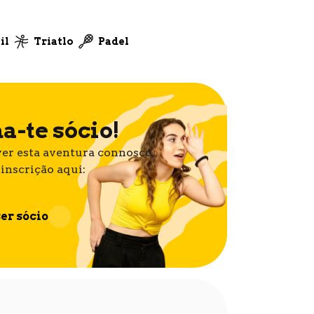
il
Triatlo
Padel
a-te sócio!
er esta aventura connosco,
 inscrição aqui:
er sócio