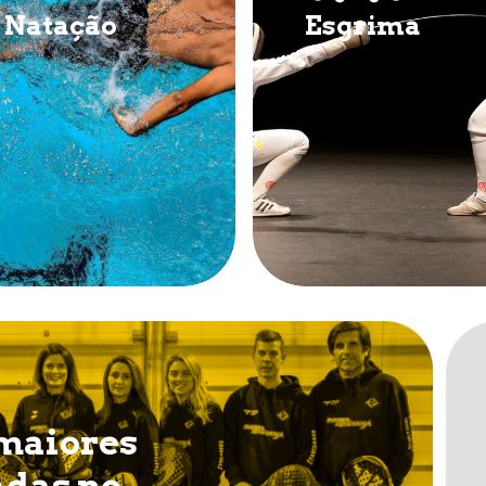
Natação
Esgrima
 maiores
adas no