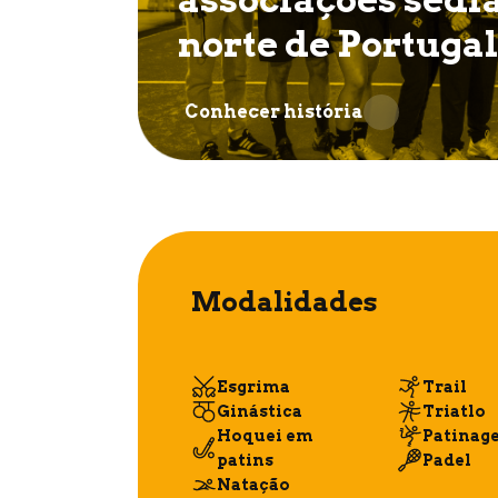
norte de Portugal
Conhecer história
Modalidades
Esgrima
Trail
Ginástica
Triatlo
Hoquei em
Patinag
patins
Padel
Natação