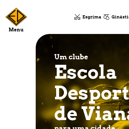
Esgrima
Ginásti
Menu
Um clube
Escola
Desport
de Vian
para uma cidade.