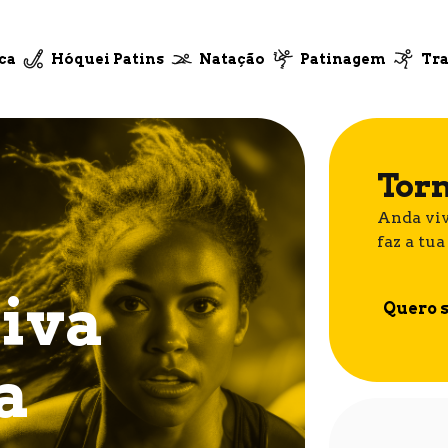
ca
Hóquei Patins
Natação
Patinagem
Tra
Torn
Anda viv
faz a tua
iva
Quero s
a