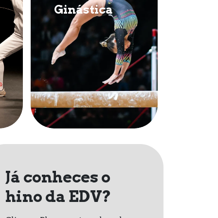
Ginástica
Hóqu
Já conheces o
hino da EDV?