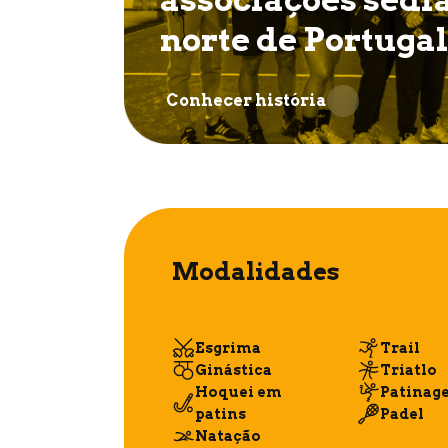
norte de Portugal
Conhecer história
Modalidades
Esgrima
Trail
Ginástica
Triatlo
Hoquei em
Patinag
patins
Padel
Natação