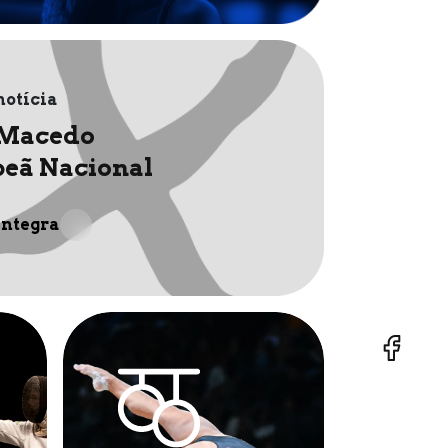
notícia
 Macedo
eã Nacional
íntegra