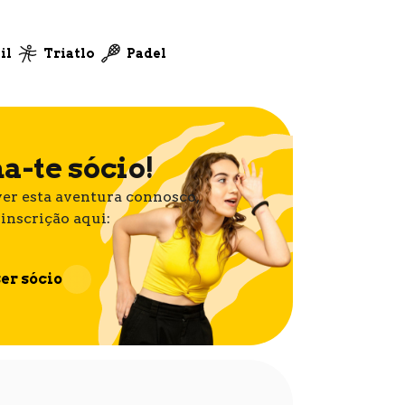
il
Triatlo
Padel
a-te sócio!
er esta aventura connosco,
 inscrição aqui:
er sócio