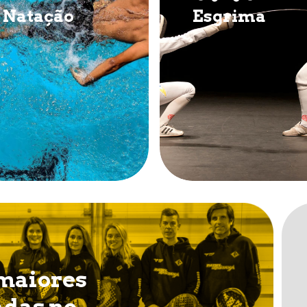
Natação
Esgrima
 maiores
adas no