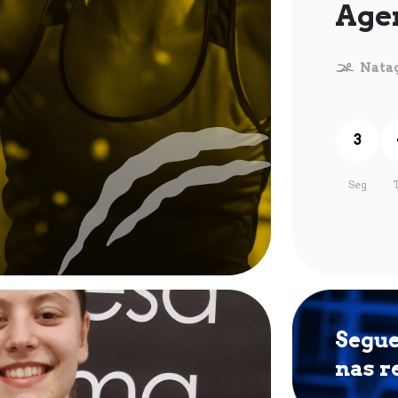
Age
Nata
3
Seg
Segu
nas r