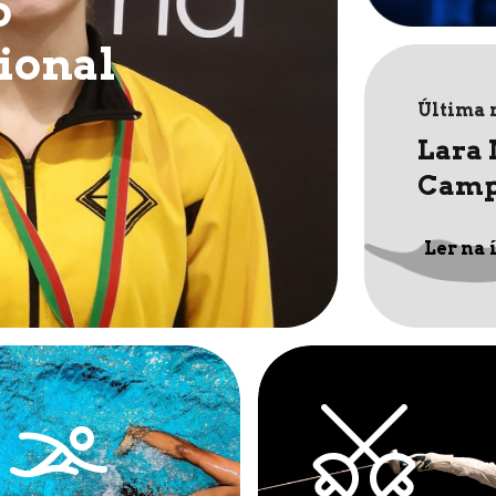
o
ional
Última 
Lara
Camp
Ler na 