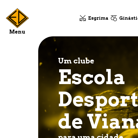
Esgrima
Ginásti
Menu
Um clube
Escola
Desport
de Vian
para uma cidade.