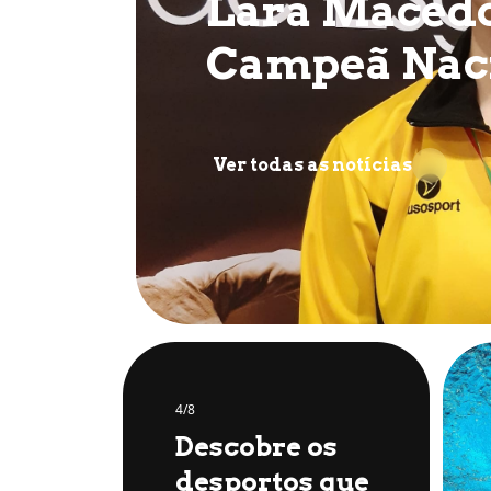
Lara Maced
Campeã Nac
Ver todas as notícias
4/8
Descobre os
desportos que