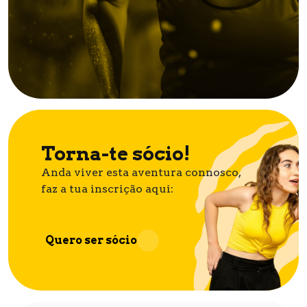
Torna-te sócio!
Anda viver esta aventura connosco,
faz a tua inscrição aqui:
Quero ser sócio